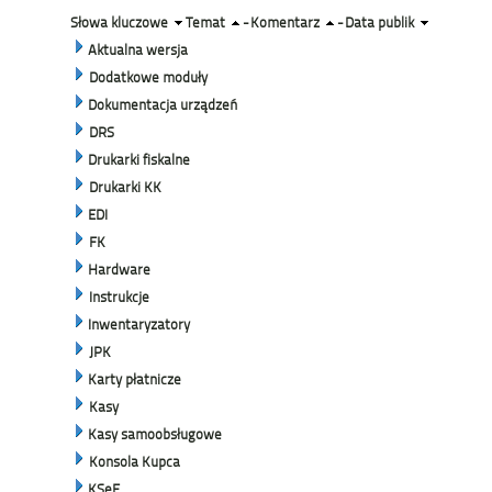
Słowa kluczowe
Temat
-
Komentarz
-
Data publik
Aktualna wersja
Dodatkowe moduły
Dokumentacja urządzeń
DRS
Drukarki fiskalne
Drukarki KK
EDI
FK
Hardware
Instrukcje
Inwentaryzatory
JPK
Karty płatnicze
Kasy
Kasy samoobsługowe
Konsola Kupca
KSeF