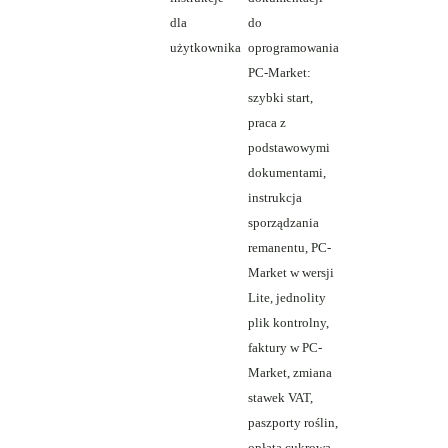
dla
do
użytkownika
oprogramowania
PC-Market:
szybki start,
praca z
podstawowymi
dokumentami,
instrukcja
sporządzania
remanentu, PC-
Market w wersji
Lite, jednolity
plik kontrolny,
faktury w PC-
Market, zmiana
stawek VAT,
paszporty roślin,
opłata cukrowa,