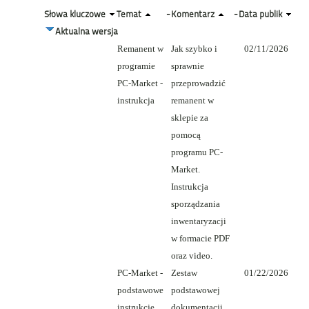
Słowa kluczowe
Temat
-
Komentarz
-
Data publik
Aktualna wersja
Remanent w
Jak szybko i
02/11/2026
programie
sprawnie
PC-Market -
przeprowadzić
instrukcja
remanent w
sklepie za
pomocą
programu PC-
Market.
Instrukcja
sporządzania
inwentaryzacji
w formacie PDF
oraz video.
PC-Market -
Zestaw
01/22/2026
podstawowe
podstawowej
instrukcje
dokumentacji