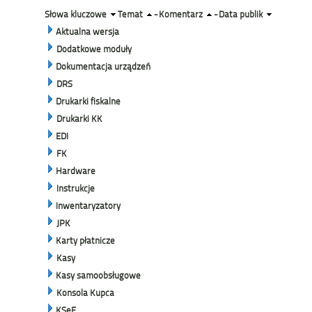
Słowa kluczowe
Temat
-
Komentarz
-
Data publik
Aktualna wersja
Dodatkowe moduły
Dokumentacja urządzeń
DRS
Drukarki fiskalne
Drukarki KK
EDI
FK
Hardware
Instrukcje
Inwentaryzatory
JPK
Karty płatnicze
Kasy
Kasy samoobsługowe
Konsola Kupca
KSeF