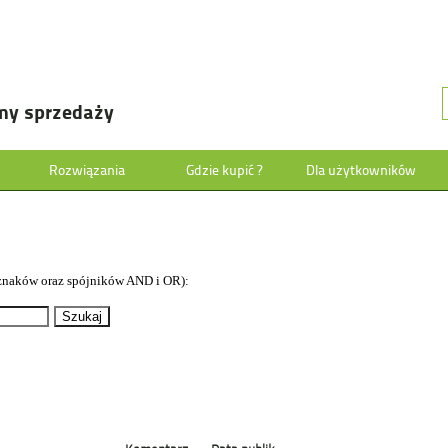
my sprzedaży
Rozwiązania
Gdzie kupić ?
Dla użytkowników
znaków oraz spójników AND i OR):