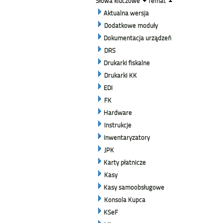
Słowa kluczowe
Temat
Aktualna wersja
Dodatkowe moduły
Dokumentacja urządzeń
DRS
Drukarki fiskalne
Drukarki KK
EDI
FK
Hardware
Instrukcje
Inwentaryzatory
JPK
Karty płatnicze
Kasy
Kasy samoobsługowe
Konsola Kupca
KSeF