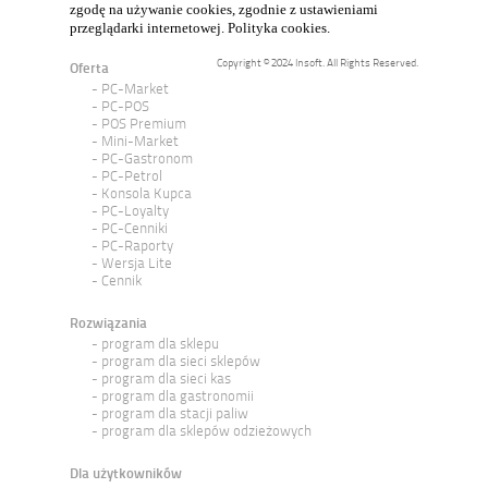
zgodę na używanie cookies, zgodnie z ustawieniami
przeglądarki internetowej.
Polityka cookies
.
Copyright © 2024 Insoft. All Rights Reserved.
Oferta
PC-Market
PC-POS
POS Premium
Mini-Market
PC-Gastronom
PC-Petrol
Konsola Kupca
PC-Loyalty
PC-Cenniki
PC-Raporty
Wersja Lite
Cennik
Rozwiązania
program dla sklepu
program dla sieci sklepów
program dla sieci kas
program dla gastronomii
program dla stacji paliw
program dla sklepów odzieżowych
Dla użytkowników