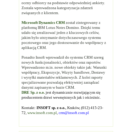
oceny odbiorcy na podstawie odpowiedniej ankiety.
Została wprowadzona kategoryzacja zdarzeń
związanych z klientem.
Microsoft Dynamics CRM
został zintegrowany z
platformą IBM Lotus Notes Domino. Dzięki temu
udało się zrealizować jeden z kluczowych celów,
jakim było utrzymanie dotychczasowego systemu
pocztowego oraz jego dostosowanie do współpracy z
aplikacją CRM.
Ponadto Insoft wprowadził do systemu CRM szereg
nowych funkcjonalności, obiektów oraz raportów.
Wprowadzono m.in. nowe obiekty takie jak: Warunki
współpracy, Ekspozycje, Wizyty handlowe, Dostawy
i wysyłki materiałów reklamowych. Z kolei raporty
specjalizowane pozwalają efektywniej zarządzać
danymi zapisanym w bazie CRM.
DRE Sp. z o.o.
jest dynamicznie rozwijającym się
producentem drzwi wewnętrznych jak i ościeżnic.
Kontakt:
INSOFT sp. z o.o.
, Kraków, (012) 415-23-
72,
www.insoft.com.pl
,
crm@insoft.com.pl