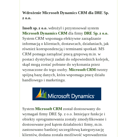
Wdrożenie Microsoft Dynamics CRM dla DRE Sp.
z o.o.
Insoft sp. z o.o.
wdrożył i przystosował system
Microsoft Dynamics CRM
dla firmy
DRE Sp. z o.o.
System CRM wspomaga efektywne zarządzanie
informacją o klientach, dostawcach, działaniach, jak
również korespondencją i terminami spotkań. MS
CRM pomaga zarządzać pracą grupową m.in. w
postaci dystrybucji zadań do odpowiednich kolejek,
skąd mogą zostać pobrane do wykonania przez
wyznaczone do tego osoby.
Microsoft CRM
tworzy
spójną bazę danych, która wspomaga pracę działu
handlowego i marketingu.
System
Microsoft CRM
został dostosowany do
wymagań firmy DRE Sp. z o.o. Istniejące funkcje i
obiekty oprogramowania zostały zmodyfikowane i
dostosowane pod kątem działalności firmy, m.in.
zastosowano bardziej szczegółową kategoryzację
klientów, dodana została możliwość wprowadzenia