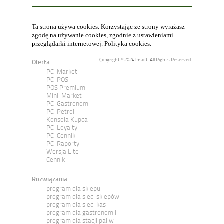
Ta strona używa cookies. Korzystając ze strony wyrażasz
zgodę na używanie cookies, zgodnie z ustawieniami
przeglądarki internetowej.
Polityka cookies
.
Copyright © 2024 Insoft. All Rights Reserved.
Oferta
PC-Market
PC-POS
POS Premium
Mini-Market
PC-Gastronom
PC-Petrol
Konsola Kupca
PC-Loyalty
PC-Cenniki
PC-Raporty
Wersja Lite
Cennik
Rozwiązania
program dla sklepu
program dla sieci sklepów
program dla sieci kas
program dla gastronomii
program dla stacji paliw