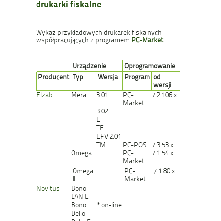
drukarki fiskalne
Wykaz przykładowych drukarek fiskalnych
współpracujących z programem
PC-Market
Urządzenie
Oprogramowanie
Producent
Typ
Wersja
Program
od
wersji
Elzab
Mera
3.01
PC-
7.2.106.x
Market
3.02
E
TE
EFV 2.01
TM
PC-POS
7.3.53.x
Omega
PC-
7.1.54.x
Market
Omega
PC-
7.1.80.x
II
Market
Novitus
Bono
LAN E
Bono
* on-line
Delio