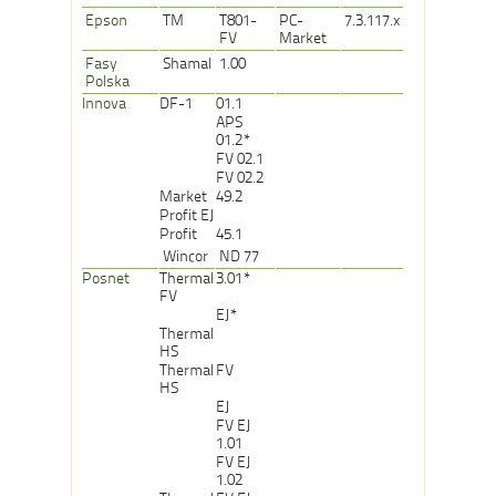
Epson
TM
T801-
PC-
7.3.117.x
FV
Market
Fasy
Shamal
1.00
Polska
Innova
DF-1
01.1
APS
01.2*
FV 02.1
FV 02.2
Market
49.2
Profit EJ
Profit
45.1
Wincor
ND 77
Posnet
Thermal
3.01*
FV
EJ*
Thermal
HS
Thermal
FV
HS
EJ
FV EJ
1.01
FV EJ
1.02