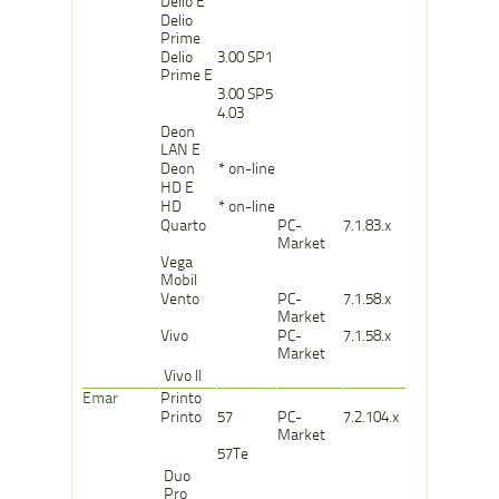
Delio E
Delio
Prime
Delio
3.00 SP1
Prime E
3.00 SP5
4.03
Deon
LAN E
Deon
* on-line
HD E
HD
* on-line
Quarto
PC-
7.1.83.x
Market
Vega
Mobil
Vento
PC-
7.1.58.x
Market
Vivo
PC-
7.1.58.x
Market
Vivo II
Emar
Printo
Printo
57
PC-
7.2.104.x
Market
57Te
Duo
Pro