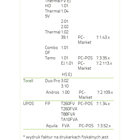
Thermal
FV EJ
HD
1.01
Thermal
1.04
5V
2.01
2.02
Thermal
1.02
39.1
PC-
7.1.43.x
Market
Combo
1.01
DF
Temo
1.01
PC-POS
7.3.35.x
EJ 1.01
PC-
7.2.113.x
Market
HS EJ
Torell
Duo Pro
3.02
3.10
Andros
1.00
PC-
7.2.109.x
Market
UPOS
FP
T260FV
PC-POS
7.1.34.x
T260FVA
T88FVA
TA10FVA
Aquila
FVA
PC-POS
7.3.52.x
* wydruk faktur na drukarkach fiskalnych jest