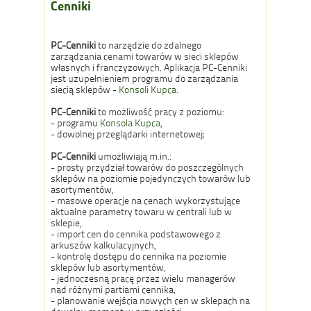
Cenniki
PC-Cenniki
to narzędzie do zdalnego
zarządzania cenami towarów w sieci sklepów
własnych i franczyzowych. Aplikacja PC-Cenniki
jest uzupełnieniem programu do zarządzania
siecią sklepów -
Konsoli Kupca
.
PC-
Cenniki
to możliwość pracy z poziomu:
- programu
Konsola Kupca
,
- dowolnej przeglądarki internetowej;
PC-Cenniki
umożliwiają m.in.:
- prosty przydział towarów do poszczególnych
sklepów na poziomie pojedynczych towarów lub
asortymentów,
- masowe operacje na cenach wykorzystujące
aktualne parametry towaru w centrali lub w
sklepie,
- import cen do cennika podstawowego z
arkuszów kalkulacyjnych,
- kontrolę dostępu do cennika na poziomie
sklepów lub asortymentów,
- jednoczesną pracę przez wielu managerów
nad różnymi partiami cennika,
- planowanie wejścia nowych cen w sklepach na