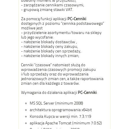
dowolny moment w przyszłości,
- zarządzanie cennikami czasowymi,
- grupową zmianę stawki VAT.
Za pomocą funkcji aplikacji
PC-Cenniki
dostępnych z poziomu "cennika podstawowego"
możliwe jest
- przydzielenie asortymentu/towaru na sklepy
lub jego wycofanie:
- nałożenie blokady dostawców ,
- nałożenie blokady ceny zakupu,
- nałożenie blokady cen sprzedaży,
- nałożenie blokady innych zmian;
Cenniki "czasowe" natomiast służą do
wprowadzenia czasowych promocji zakupu
i/lub sprzedaży oraz do wprowadzania
jednorazowych zmian cen, a także raportowania
zmian cen dla każdego z towarów.
Wymagania do działania aplikacji
PC-
Cenniki
:
MS SQL Server (minimum 2008)
architektura oprogramowania x64bit
Konsola Kupca
w wersji min. 7.3.119
aplikacja Apache Tomcat (minimum 7.0.52)