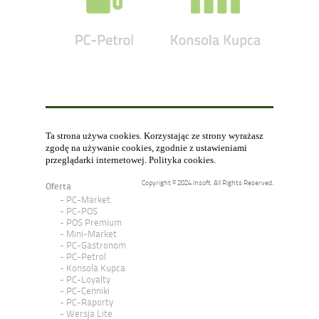
Ta strona używa cookies. Korzystając ze strony wyrażasz
zgodę na używanie cookies, zgodnie z ustawieniami
przeglądarki internetowej.
Polityka cookies
.
Copyright © 2024 Insoft. All Rights Reserved.
Oferta
PC-Market
PC-POS
POS Premium
Mini-Market
PC-Gastronom
PC-Petrol
Konsola Kupca
PC-Loyalty
PC-Cenniki
PC-Raporty
Wersja Lite