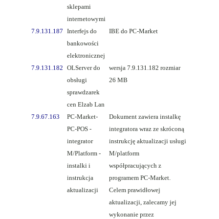
sklepami
internetowymi
7.9.131.187
Interfejs do
IBE do PC-Market
bankowości
elektronicznej
7.9.131.182
OLServer do
wersja 7.9.131.182 rozmiar
obsługi
26 MB
sprawdzarek
cen Elzab Lan
7.9.67.163
PC-Market-
Dokument zawiera instalkę
PC-POS -
integratora wraz ze skróconą
integrator
instrukcję aktualizacji usługi
M/Platform -
M/platform
instalki i
współpracujących z
instrukcja
programem PC-Market.
aktualizacji
Celem prawidłowej
aktualizacji, zalecamy jej
wykonanie przez