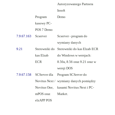
Autoryzowanego Partnera
Insoft
Program
Demo
kasowy PC-
POS 7 Demo
7.9.67.163
Scserver
Scserver - program do
wymiany danych
9.21
Sterowniki do
Sterowniki do kas Elzab ECR
kas Elzab
do Windows w wersjach:
ECR
8.50a, 8.56 oraz 9.21 oraz w
wersji DOS
7.9.67.158
SCServer dla
Program SCServer do
Novitus Next /
wymiany danych pomiędzy
Novitus One,
kasami Novitus Next i PC-
mPOS oraz
Market.
elzAPP POS