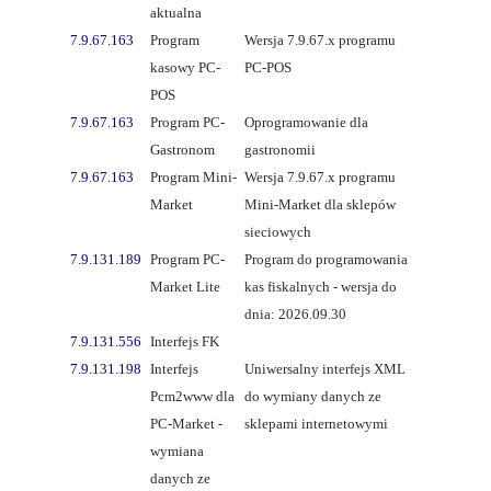
aktualna
7.9.67.163
Program
Wersja 7.9.67.x programu
kasowy PC-
PC-POS
POS
7.9.67.163
Program PC-
Oprogramowanie dla
Gastronom
gastronomii
7.9.67.163
Program Mini-
Wersja 7.9.67.x programu
Market
Mini-Market dla sklepów
sieciowych
7.9.131.189
Program PC-
Program do programowania
Market Lite
kas fiskalnych - wersja do
dnia: 2026.09.30
7.9.131.556
Interfejs FK
7.9.131.198
Interfejs
Uniwersalny interfejs XML
Pcm2www dla
do wymiany danych ze
PC-Market -
sklepami internetowymi
wymiana
danych ze