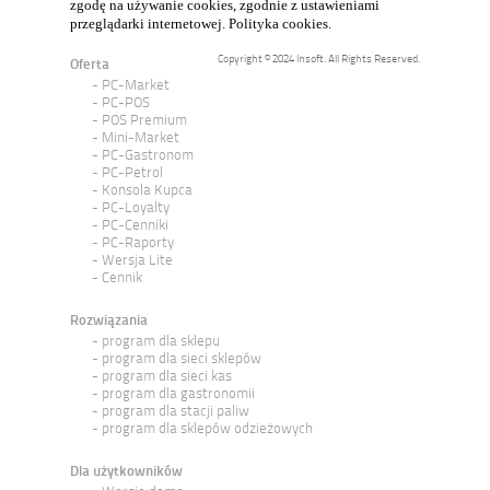
zgodę na używanie cookies, zgodnie z ustawieniami
przeglądarki internetowej.
Polityka cookies
.
Copyright © 2024 Insoft. All Rights Reserved.
Oferta
PC-Market
PC-POS
POS Premium
Mini-Market
PC-Gastronom
PC-Petrol
Konsola Kupca
PC-Loyalty
PC-Cenniki
PC-Raporty
Wersja Lite
Cennik
Rozwiązania
program dla sklepu
program dla sieci sklepów
program dla sieci kas
program dla gastronomii
program dla stacji paliw
program dla sklepów odzieżowych
Dla użytkowników