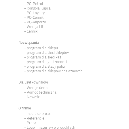
PC-Petrol
Konsola Kupca
PC-Loyalty
PC-Cenniki
PC-Raporty
Wersja Lite
Cennik
Rozwiązania
program dla sklepu
program dla sieci sklepów
program dla sieci kas
program dla gastronomii
program dla stacji paliw
program dla sklepów odzieżowych
Dla użytkowników
Wersje demo
Pomoc techniczna
Nowości
O firmie
Insoft sp. z o.o.
Referencje
Prasa
Logo i materiały o produktach