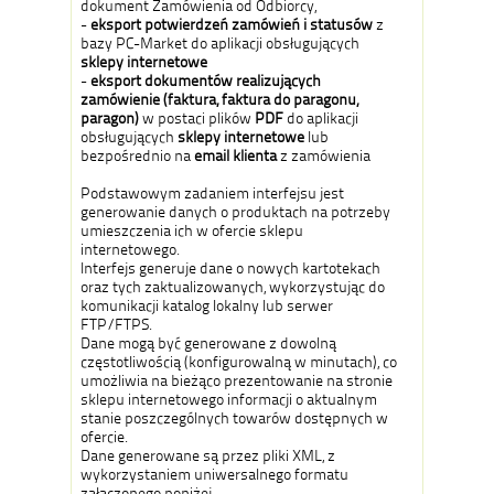
dokument Zamówienia od Odbiorcy,
-
eksport potwierdzeń zamówień i statusów
z
bazy PC-Market do aplikacji obsługujących
sklepy internetowe
-
eksport dokumentów realizujących
zamówienie
(
faktura, faktura do paragonu,
paragon
)
w postaci plików
PDF
do aplikacji
obsługujących
sklepy internetowe
lub
bezpośrednio na
email klienta
z zamówienia
Podstawowym zadaniem interfejsu jest
generowanie danych o produktach na potrzeby
umieszczenia ich w ofercie sklepu
internetowego.
Interfejs generuje dane o nowych kartotekach
oraz tych zaktualizowanych, wykorzystując do
komunikacji katalog lokalny lub serwer
FTP/FTPS.
Dane mogą być generowane z dowolną
częstotliwością (konfigurowalną w minutach), co
umożliwia na bieżąco prezentowanie na stronie
sklepu internetowego informacji o aktualnym
stanie poszczególnych towarów dostępnych w
ofercie.
Dane generowane są przez pliki XML, z
wykorzystaniem uniwersalnego formatu
załączonego poniżej.