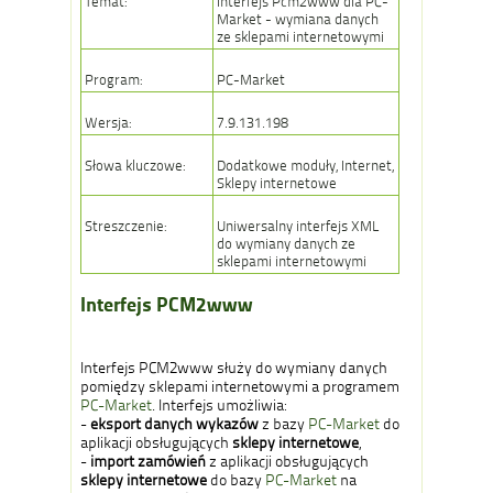
Temat:
Interfejs Pcm2www dla PC-
Market - wymiana danych
ze sklepami internetowymi
Program:
PC-Market
Wersja:
7.9.131.198
Słowa kluczowe:
Dodatkowe moduły, Internet,
Sklepy internetowe
Streszczenie:
Uniwersalny interfejs XML
do wymiany danych ze
sklepami internetowymi
Interfejs PCM2www
Interfejs PCM2www służy do wymiany danych
pomiędzy sklepami internetowymi a programem
PC-Market
. Interfejs umożliwia:
-
eksport danych wykazów
z bazy
PC-Market
do
aplikacji obsługujących
sklepy internetowe
,
-
import zamówień
z aplikacji obsługujących
sklepy internetowe
do bazy
PC-Market
na