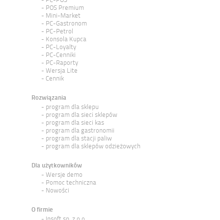
POS Premium
Mini-Market
PC-Gastronom
PC-Petrol
Konsola Kupca
PC-Loyalty
PC-Cenniki
PC-Raporty
Wersja Lite
Cennik
Rozwiązania
program dla sklepu
program dla sieci sklepów
program dla sieci kas
program dla gastronomii
program dla stacji paliw
program dla sklepów odzieżowych
Dla użytkowników
Wersje demo
Pomoc techniczna
Nowości
O firmie
Insoft sp. z o.o.