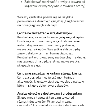
Zablokować możliwość przyjęcia towaru od
kogokolwiek (wycofywanie towaru z oferty)
Wykazy centralne pozwalają na szybkie
porównanie aktualnych cen, ilości, flag towarów
na poszczególnych sklepach.
Centralne zarządzanie listą dostawców
Kontrahenci są uzgadniani w całej sieci sklepów.
Dostawca wprowadzony w centrali zostanie
automatycznie rozprowadzony po bazach
wszystkich sklepów. Wszystkie sklepy będą
znały ustalony termin i formę płatności.
Kontrahent wprowadzony na dowolnym sklepie,
następnego dnia będzie istniał na wszystkich
sklepach w sieci.
Centralne zarządzanie kartami stałego klienta
Centrala posiada możliwość monitoringu
aktywności klienta w sieci bez względu na to, w
którym sklepie dokonywał zakupów.
Analizy obrotów z dostawcami i producentami
Sklepy mogą kupować ten sam towar od
różnych dostawców. W centrali można
sprawdzić, jak wyglądają obroty z dostawcą lub