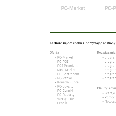
Ta strona używa cookies. Korzystając ze stron
Oferta
Rozwiązania
PC-Market
program
PC-POS
program
POS Premium
program
Mini-Market
program
PC-Gastronom
program
PC-Petrol
program
Konsola Kupca
PC-Loyalty
Dla użytkow
PC-Cenniki
Wersje
PC-Raporty
Pomoc 
Wersja Lite
Nowośc
Cennik