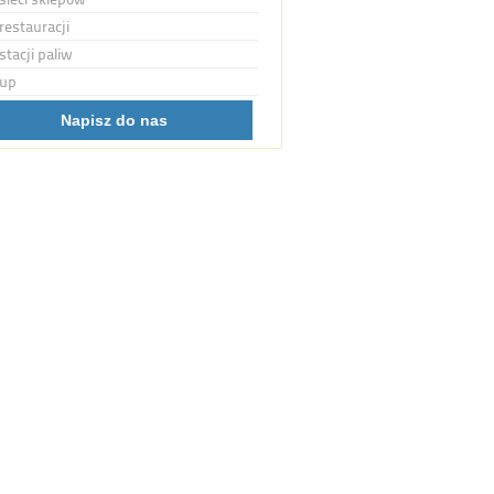
restauracji
stacji paliw
up
Napisz do nas