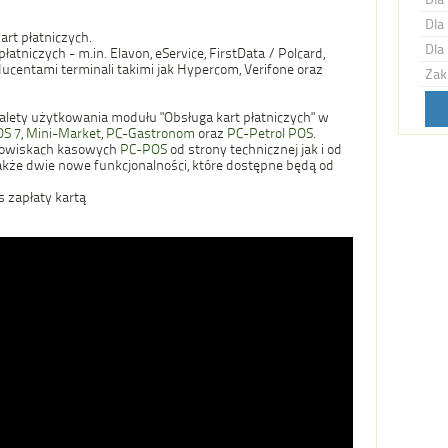
Dla 
rt płatniczych.
Dla 
atniczych - m.in. Elavon, eService, FirstData / Polcard,
ducentami terminali takimi jak Hypercom, Verifone oraz
Zak
zalety użytkowania modułu "Obsługa kart płatniczych" w
S 7
,
Mini-Market
,
PC-Gastronom
oraz
PC-Petrol POS
.
nowiskach kasowych
PC-POS
od strony technicznej jak i od
kże dwie nowe funkcjonalności, które dostępne będą od
s zapłaty kartą