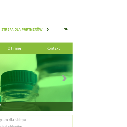
ENG
STREFA DLA PARTNERÓW
O firmie
Kontakt
Y
gram dla sklepu
 sieci sklepów