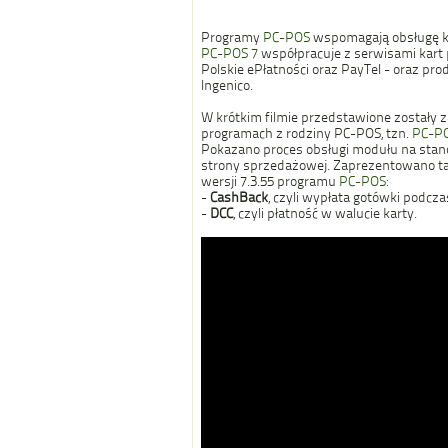
Programy
PC-POS
wspomagają obsługę ka
PC-POS 7
współpracuje z serwisami kart pł
Polskie ePłatności oraz PayTel - oraz pro
Ingenico.
W krótkim filmie przedstawione zostały 
programach z rodziny PC-POS, tzn.
PC-PO
Pokazano proces obsługi modułu na sta
strony sprzedażowej. Zaprezentowano ta
wersji 7.3.55 programu
PC-POS
:
-
CashBack
, czyli wypłata gotówki podcza
-
DCC
, czyli płatność w walucie karty.