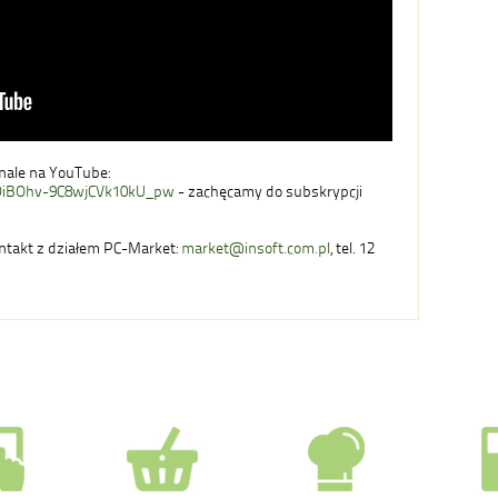
nale na YouTube:
DiBOhv-9C8wjCVk10kU_pw
- zachęcamy do subskrypcji
ontakt z działem PC-Market:
market@insoft.com.pl
, tel. 12