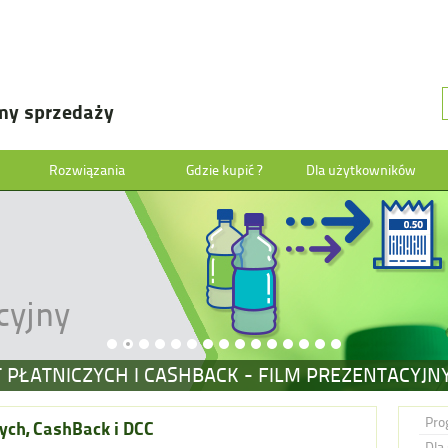
my sprzedaży
Rozwiązania
Gdzie kupić ?
Dla użytkowników
cyjny
T PŁATNICZYCH I CASHBACK - FILM PREZENTACYJN
Pro
ych, CashBack i DCC
Dla