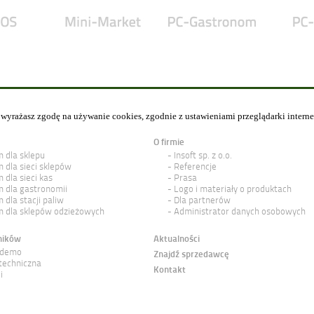
y wyrażasz zgodę na używanie cookies, zgodnie z ustawieniami przeglądarki intern
O firmie
 dla sklepu
Insoft sp. z o.o.
 dla sieci sklepów
Referencje
 dla sieci kas
Prasa
 dla gastronomii
Logo i materiały o produktach
 dla stacji paliw
Dla partnerów
 dla sklepów odzieżowych
Administrator danych osobowych
ników
Aktualności
 demo
Znajdź sprzedawcę
techniczna
Kontakt
i