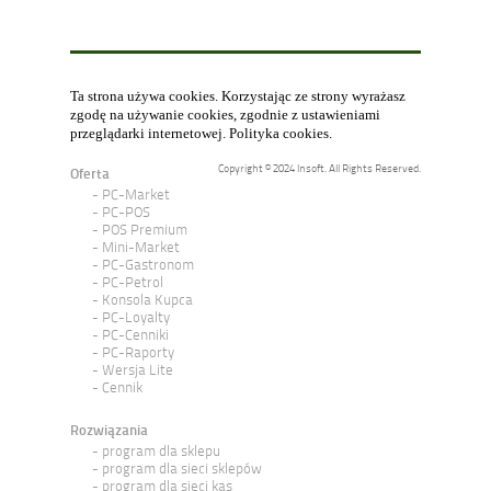
Ta strona używa cookies. Korzystając ze strony wyrażasz
zgodę na używanie cookies, zgodnie z ustawieniami
przeglądarki internetowej.
Polityka cookies
.
Copyright © 2024 Insoft. All Rights Reserved.
Oferta
PC-Market
PC-POS
POS Premium
Mini-Market
PC-Gastronom
PC-Petrol
Konsola Kupca
PC-Loyalty
PC-Cenniki
PC-Raporty
Wersja Lite
Cennik
Rozwiązania
program dla sklepu
program dla sieci sklepów
program dla sieci kas